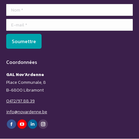
Nom *
E-mail *
Soumettre
Coordonnées
GAL Nov'Ardenne
Place Communale, 8
B-6800 Libramont
0472/97.88.39
info@novardenne.be
Trouvez nous sur :
Facebook
YouTube
LinkedIn
Instagram
page
page
page
page