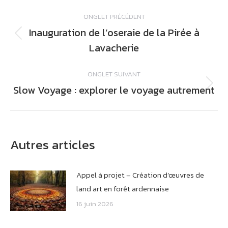
Navigation
ONGLET PRÉCÉDENT
de
Inauguration de l’oseraie de la Pirée à
commentaire
Onglet
Lavacherie
précédent
ONGLET SUIVANT
Slow Voyage : explorer le voyage autrement
Onglet
suivant
Autres articles
Appel à projet – Création d’œuvres de
land art en forêt ardennaise
16 juin 2026