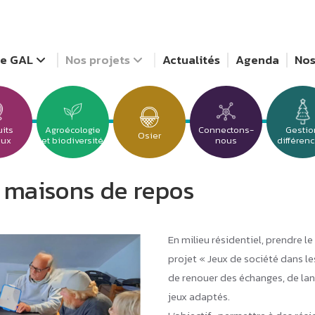
Le GAL
Nos projets
Actualités
Agenda
Nos
uits
Agroécologie
Connectons-
Gestio
Osier
GAC Au
aux
et biodiversité
nous
différen
Jardins au naturel
« Défi conservation » : tirez le
s maisons de repos
meilleur parti des légumes
de saison !
L’espace-test maraicher Les
Cortis de Vesqueville
En milieu résidentiel, prendre le
projet « Jeux de société dans 
de renouer des échanges, de lan
jeux adaptés.