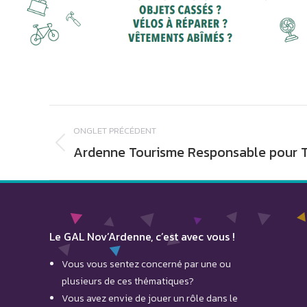
Navigation
ONGLET PRÉCÉDENT
de
Ardenne Tourisme Responsable pour 
Onglet
commentaire
précédent
Le GAL Nov’Ardenne, c’est avec vous !
Vous vous sentez concerné par une ou
plusieurs de ces thématiques?
Vous avez envie de jouer un rôle dans le