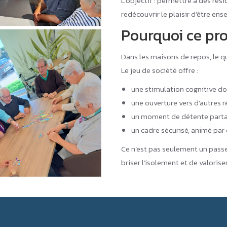
L’objectif : permettre à des rési
Prix du Starter et du Savoir-
redécouvrir le plaisir d’être ens
faire de l’année 2025
Pourquoi ce pro
Novachèque
Dans les maisons de repos, le quo
Le jeu de société offre :
une stimulation cognitive d
une ouverture vers d’autres 
un moment de détente part
un cadre sécurisé, animé par
Ce n’est pas seulement un passe
briser l’isolement et de valorise