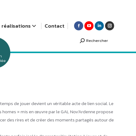
 réalisations
Contact
Rechercher
Search:
n
 panier des Nutons
Vélobus
ciée
Slow Life Festival
Jeux de société dans les
maisons de repos
Concours 8h puzzle
 temps de jouer devient un véritable acte de lien social. Le
les homes » mis en œuvre par le GAL Nov’Ardenne propose
cer des rires et de créer des moments partagés autour de