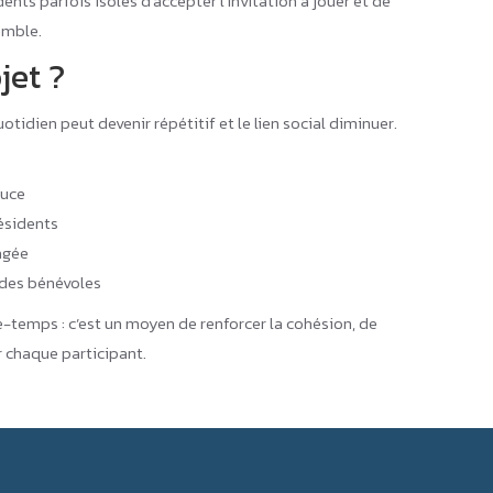
dents parfois isolés d’accepter l’invitation à jouer et de
emble.
jet ?
tidien peut devenir répétitif et le lien social diminuer.
ouce
résidents
agée
 des bénévoles
-temps : c’est un moyen de renforcer la cohésion, de
r chaque participant.