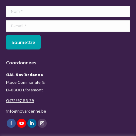
Nom *
E-mail *
Soumettre
Coordonnées
GAL Nov'Ardenne
Place Communale, 8
B-6800 Libramont
0472/97.88.39
info@novardenne.be
Trouvez nous sur :
Facebook
YouTube
LinkedIn
Instagram