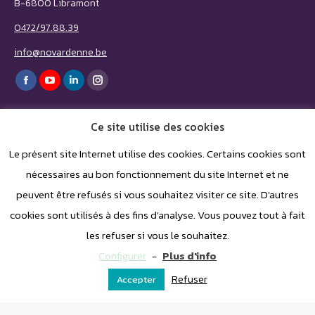
B-6800 Libramont
0472/97.88.39
info@novardenne.be
Trouvez nous sur :
Facebook
YouTube
LinkedIn
Instagram
page
page
page
page
Ce site utilise des cookies
opens
opens
opens
opens
in
in
in
in
Le présent site Internet utilise des cookies. Certains cookies sont
nécessaires au bon fonctionnement du site Internet et ne
new
new
new
new
peuvent être refusés si vous souhaitez visiter ce site. D'autres
window
window
window
window
cookies sont utilisés à des fins d'analyse. Vous pouvez tout à fait
les refuser si vous le souhaitez.
Configurer
-
Plus d'info
Refuser
Accepter
© By
Poush