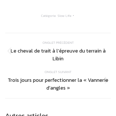
Catégorie
Slow Life
Navigation
ONGLET PRÉCÉDENT
de
Le cheval de trait à l’épreuve du terrain à
commentaire
Onglet
Libin
précédent
ONGLET SUIVANT
Trois jours pour perfectionner la « Vannerie
Onglet
d’angles »
suivant
Autres articles