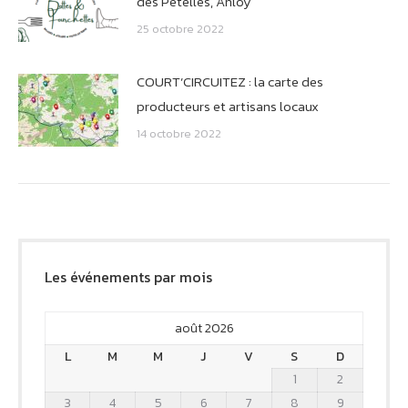
des Pételles, Anloy
25 octobre 2022
COURT’CIRCUITEZ : la carte des
producteurs et artisans locaux
14 octobre 2022
Les événements par mois
août 2026
L
M
M
J
V
S
D
1
2
3
4
5
6
7
8
9