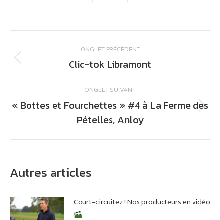
Navigation
ONGLET PRÉCÉDENT
de
Clic-tok Libramont
Onglet
commentaire
précédent
ONGLET SUIVANT
« Bottes et Fourchettes » #4 à La Ferme des
Onglet
Pételles, Anloy
suivant
Autres articles
Court-circuitez ! Nos producteurs en vidéo