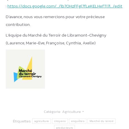
:
https://docs.google.com/…/1b7OHzFFgl7fLeKELHefTI7l…/edit
D’avance, nous vous remercions pour votre précieuse
contribution.
L’équipe du Marché du Terroir de Libramont-Chevigny
(Laurence, Marie-Eve, Françoise, Cynthia, Axelle)
Catégorie
Agriculture
Étiquettes
agriculture
citoyens
enquêtes
Marché du terroir
producteurs