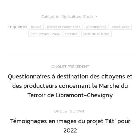
Catégorie
Agriculture
,
Social
Étiquettes
balade
Bottes et Fourchettes
champignons
circuit-court
producteurs locaux
recettes
visite de la ferme
Navigation
ONGLET PRÉCÉDENT
de
Questionnaires à destination des citoyens et
commentaire
des producteurs concernant le Marché du
Onglet
précédent
Terroir de Libramont-Chevigny
ONGLET SUIVANT
Témoignages en images du projet Tilt’ pour
Onglet
2022
suivant