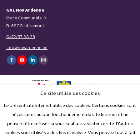
GAL Nov'Ardenne
Place Communale, 8
B-6800 Libramont
0472/97.88.39
info@novardenne.be
Trouvez nous sur :
Facebook
YouTube
LinkedIn
Instagram
page
page
page
page
opens
opens
opens
opens
in
in
in
in
Ce site utilise des cookies
new
new
new
new
Le présent site Internet utilise des cookies. Certains cookies sont
window
window
window
window
nécessaires au bon fonctionnement du site Internet et ne
peuvent être refusés si vous souhaitez visiter ce site. D'autres
cookies sont utilisés à des fins d'analyse. Vous pouvez tout à fait