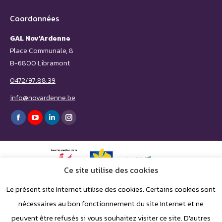
Coordonnées
GAL Nov'Ardenne
Place Communale, 8
B-6800 Libramont
0472/97.88.39
info@novardenne.be
Trouvez nous sur :
Facebook
YouTube
LinkedIn
Instagram
page
page
page
page
opens
opens
opens
opens
in
in
in
in
Ce site utilise des cookies
new
new
new
new
Le présent site Internet utilise des cookies. Certains cookies sont
window
window
window
window
nécessaires au bon fonctionnement du site Internet et ne
peuvent être refusés si vous souhaitez visiter ce site. D'autres