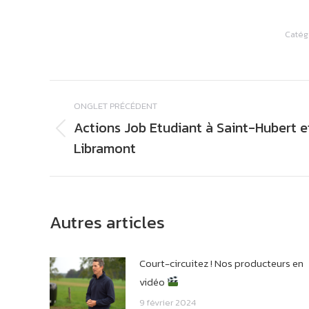
Caté
Navigation
ONGLET PRÉCÉDENT
de
Actions Job Etudiant à Saint-Hubert e
commentaire
Onglet
Libramont
précédent
Autres articles
Court-circuitez ! Nos producteurs en
vidéo
9 février 2024