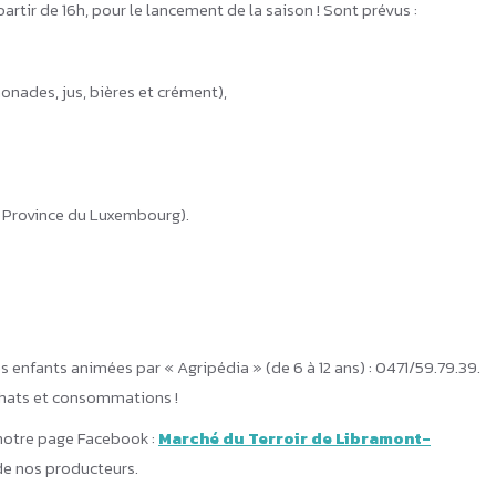
 partir de 16h, pour le lancement de la saison ! Sont prévus :
nades, jus, bières et crément),
la Province du Luxembourg).
s enfants animées par « Agripédia » (de 6 à 12 ans) : 0471/59.79.39.
achats et consommations !
 notre page Facebook :
Marché du Terroir de Libramont-
 de nos producteurs.