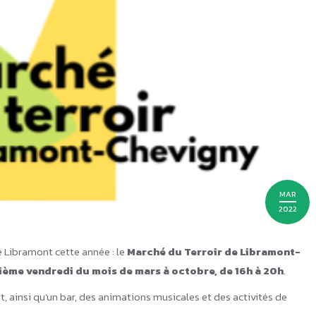
Prix du Starter et du Savoir-
faire de l’année 2025
Novachèque
MAR
2022
 Libramont cette année : le
Marché du Terroir de Libramont-
ième vendredi du mois de mars à octobre, de 16h à 20h
.
, ainsi qu’un bar, des animations musicales et des activités de