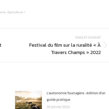
gorie
Agriculture
ONGLET SUIVANT
t
Festival du film sur la ruralité « À
Onglet
Travers Champs » 2022
suivant
L’autonomie fourragère : édition d’un
guide pratique
30 janvier 2024