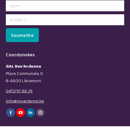
Nom *
E-mail *
Soumettre
Coordonnées
GAL Nov'Ardenne
Place Communale, 8
B-6800 Libramont
0472/97.88.39
info@novardenne.be
Trouvez nous sur :
Facebook
YouTube
LinkedIn
Instagram
page
page
page
page