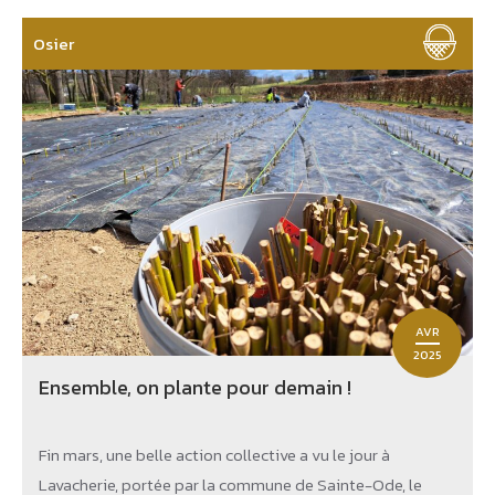
Osier
AVR
2025
Ensemble, on plante pour demain !
Fin mars, une belle action collective a vu le jour à
Lavacherie, portée par la commune de Sainte-Ode, le