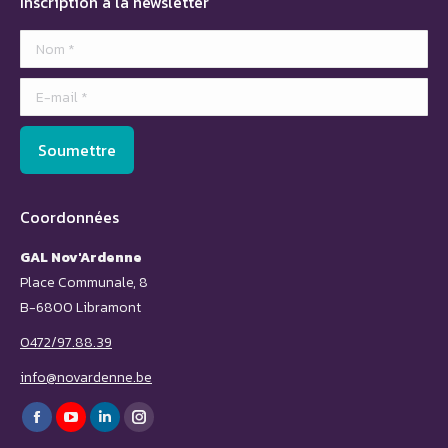
Inscription à la newsletter
Nom *
E-mail *
Soumettre
Coordonnées
GAL Nov'Ardenne
Place Communale, 8
B-6800 Libramont
0472/97.88.39
info@novardenne.be
Trouvez nous sur :
Facebook
YouTube
LinkedIn
Instagram