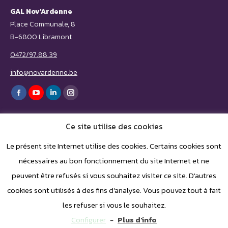
GAL Nov'Ardenne
Place Communale, 8
B-6800 Libramont
0472/97.88.39
info@novardenne.be
Trouvez nous sur :
Facebook
YouTube
LinkedIn
Instagram
page
page
page
page
Ce site utilise des cookies
opens
opens
opens
opens
in
in
in
in
Le présent site Internet utilise des cookies. Certains cookies sont
nécessaires au bon fonctionnement du site Internet et ne
new
new
new
new
peuvent être refusés si vous souhaitez visiter ce site. D'autres
window
window
window
window
cookies sont utilisés à des fins d'analyse. Vous pouvez tout à fait
les refuser si vous le souhaitez.
Configurer
-
Plus d'info