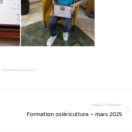
e
Connectons-nous
ONGLET SUIVANT
Formation osiériculture – mars 2025
Onglet
suivant