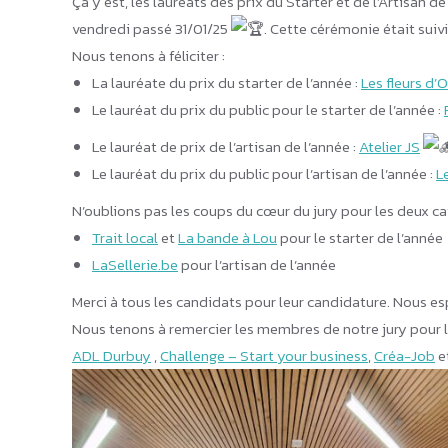
Ça y est, les lauréats des prix du Starter et de l’Artisan 
vendredi passé 31/01/25
. Cette cérémonie était suivi
Nous tenons à féliciter :
La lauréate du prix du starter de l’année :
Les fleurs d’
Le lauréat du prix du public pour le starter de l’année :
Le lauréat de prix de l’artisan de l’année :
Atelier JS
Le lauréat du prix du public pour l’artisan de l’année :
L
N’oublions pas les coups du cœur du jury pour les deux ca
Trait local
et
La bande à Lou
pour le starter de l’année
LaSellerie.be
pour l’artisan de l’année
Merci à tous les candidats pour leur candidature. Nous e
Nous tenons à remercier les membres de notre jury pour l
ADL Durbuy
,
Challenge – Start your business
,
Créa-Job
e