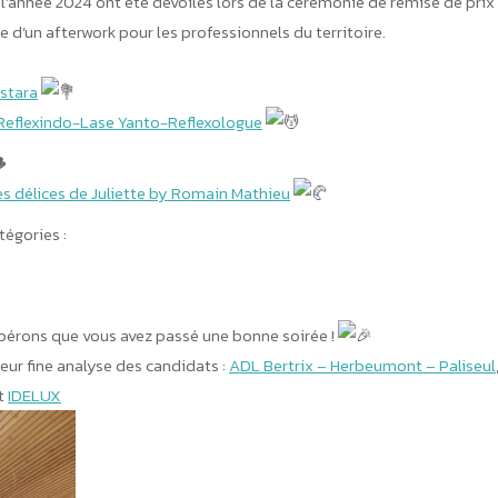
de l’année 2024 ont été dévoilés lors de la cérémonie de remise de prix
e d’un afterwork pour les professionnels du territoire.
Ostara
Reflexindo-Lase Yanto-Reflexologue
es délices de Juliette by Romain Mathieu
tégories :
spérons que vous avez passé une bonne soirée !
eur fine analyse des candidats :
ADL Bertrix – Herbeumont – Paliseul
t
IDELUX