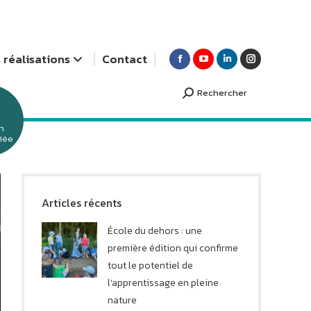
 réalisations
Contact
Rechercher
Search:
n
 panier des Nutons
Vélobus
ciée
Slow Life Festival
Jeux de société dans les
maisons de repos
Articles récents
Concours 8h puzzle
École du dehors : une
première édition qui confirme
tout le potentiel de
l’apprentissage en pleine
nature