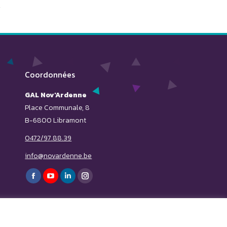
Coordonnées
GAL Nov'Ardenne
Place Communale, 8
B-6800 Libramont
0472/97.88.39
info@novardenne.be
Trouvez nous sur :
Facebook
YouTube
LinkedIn
Instagram
page
page
page
page
opens
opens
opens
opens