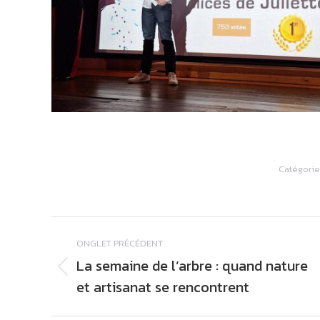
Catégori
Navigation
ONGLET PRÉCÉDENT
de
La semaine de l’arbre : quand nature
commentaire
Onglet
et artisanat se rencontrent
précédent