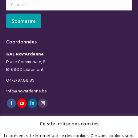
E-mail *
Soumettre
Coordonnées
GAL Nov'Ardenne
Place Communale, 8
B-6800 Libramont
0472/97.88.39
info@novardenne.be
Trouvez nous sur :
Facebook
YouTube
LinkedIn
Instagram
page
page
page
page
Ce site utilise des cookies
opens
opens
opens
opens
in
in
in
in
Le présent site Internet utilise des cookies. Certains cookies sont