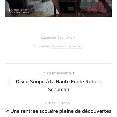
Catégorie
Tourisme
Étiquettes
tourisme
vadrouille
Navigation
ONGLET PRÉCÉDENT
de
Disco Soupe à la Haute Ecole Robert
commentaire
Onglet
Schuman
précédent
ONGLET SUIVANT
« Une rentrée scolaire pleine de découvertes
Onglet