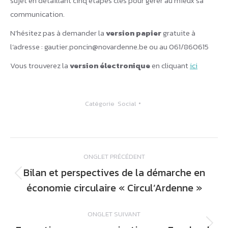
sujet en détaillant cinq étapes clés pour gérer au mieux sa
communication.
N’hésitez pas à demander la
version papier
gratuite à
l’adresse : gautier.poncin@novardenne.be ou au 061/860615
Vous trouverez la
version électronique
en cliquant
ici
Catégorie
Social
Navigation
ONGLET PRÉCÉDENT
de
Bilan et perspectives de la démarche en
commentaire
Onglet
économie circulaire « Circul’Ardenne »
précédent
ONGLET SUIVANT