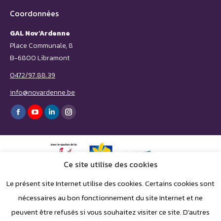
Coordonnées
GAL Nov'Ardenne
Place Communale, 8
B-6800 Libramont
0472/97.88.39
info@novardenne.be
Trouvez nous sur :
Facebook
YouTube
LinkedIn
Instagram
page
page
page
page
opens
opens
opens
opens
in
in
in
in
Ce site utilise des cookies
new
new
new
new
Le présent site Internet utilise des cookies. Certains cookies sont
window
window
window
window
nécessaires au bon fonctionnement du site Internet et ne
peuvent être refusés si vous souhaitez visiter ce site. D'autres