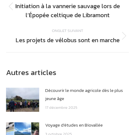
de
Initiation à la vannerie sauvage lors de
commentaire
Onglet
l’Épopée celtique de Libramont
précédent
ONGLET SUIVANT
Les projets de vélobus sont en marche
Onglet
suivant
Autres articles
Découvrir le monde agricole dès le plus
jeune âge
17 décembre 2025
Voyage d’études en Biovallée
3 octobre 2025