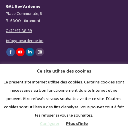
GAL Nov'Ardenne
Place Communale, 8
B-6800 Libramont
0472/97.88.39
info@novardenne.be
Trouvez nous sur :
Facebook
YouTube
LinkedIn
Instagram
page
page
page
page
Ce site utilise des cookies
opens
opens
opens
opens
in
in
in
in
Le présent site Internet utilise des cookies. Certains cookies sont
nécessaires au bon fonctionnement du site Internet et ne
new
new
new
new
peuvent être refusés si vous souhaitez visiter ce site. D'autres
window
window
window
window
cookies sont utilisés à des fins d'analyse. Vous pouvez tout à fait
les refuser si vous le souhaitez.
Configurer
-
Plus d'info