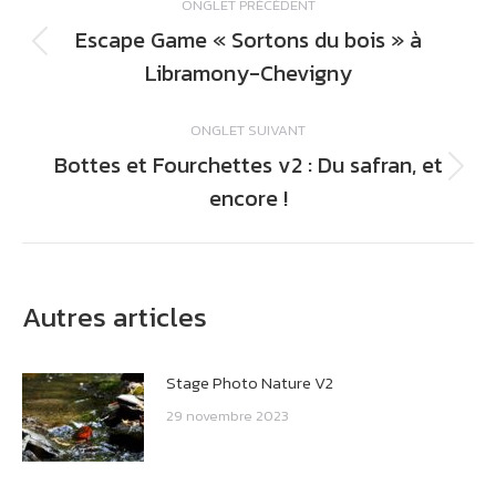
ONGLET PRÉCÉDENT
de
Escape Game « Sortons du bois » à
commentaire
Onglet
Libramony-Chevigny
précédent
ONGLET SUIVANT
Bottes et Fourchettes v2 : Du safran, et
Onglet
encore !
suivant
Autres articles
Stage Photo Nature V2
29 novembre 2023