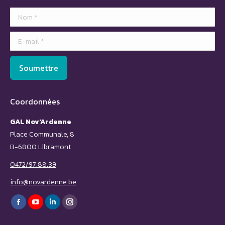
Nom *
E-mail *
Soumettre
Coordonnées
GAL Nov'Ardenne
Place Communale, 8
B-6800 Libramont
0472/97.88.39
info@novardenne.be
Trouvez nous sur :
Facebook
YouTube
LinkedIn
Instagram
page
page
page
page