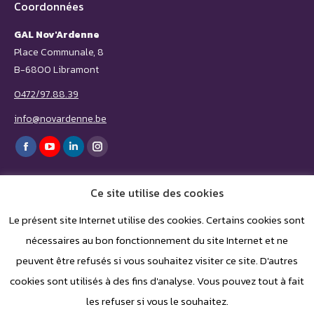
Coordonnées
GAL Nov'Ardenne
Place Communale, 8
B-6800 Libramont
0472/97.88.39
info@novardenne.be
Trouvez nous sur :
Facebook
YouTube
LinkedIn
Instagram
page
page
page
page
Ce site utilise des cookies
opens
opens
opens
opens
in
in
in
in
Le présent site Internet utilise des cookies. Certains cookies sont
nécessaires au bon fonctionnement du site Internet et ne
new
new
new
new
peuvent être refusés si vous souhaitez visiter ce site. D'autres
window
window
window
window
cookies sont utilisés à des fins d'analyse. Vous pouvez tout à fait
les refuser si vous le souhaitez.