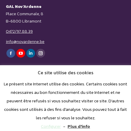
GAL Nov'Ardenne
Place Communale, 8
B-6800 Libramont
0472/97.88.39
info@novardenne.be
Trouvez nous sur :
Facebook
YouTube
LinkedIn
Instagram
page
page
page
page
Ce site utilise des cookies
opens
opens
opens
opens
in
in
in
in
Le présent site Internet utilise des cookies. Certains cookies sont
nécessaires au bon fonctionnement du site Internet et ne
new
new
new
new
peuvent être refusés si vous souhaitez visiter ce site. D'autres
window
window
window
window
cookies sont utilisés à des fins d'analyse. Vous pouvez tout à fait
les refuser si vous le souhaitez.
Configurer
-
Plus d'info