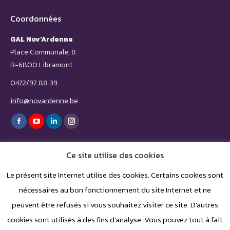
Coordonnées
GAL Nov'Ardenne
Place Communale, 8
B-6800 Libramont
0472/97.88.39
info@novardenne.be
Trouvez nous sur :
Facebook
YouTube
LinkedIn
Instagram
page
page
page
page
Ce site utilise des cookies
opens
opens
opens
opens
in
in
in
in
Le présent site Internet utilise des cookies. Certains cookies sont
nécessaires au bon fonctionnement du site Internet et ne
new
new
new
new
peuvent être refusés si vous souhaitez visiter ce site. D'autres
window
window
window
window
cookies sont utilisés à des fins d'analyse. Vous pouvez tout à fait