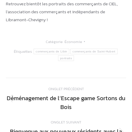
Retrouvez bientôt les portraits des commerçants de CIEL,
l’association des commerçants et indépendants de
Libramont-Chevigny !
Catégorie
Économie
Étiquettes
commerçants de Libin
commerçants de Saint-Hubert
portraits
Navigation
ONGLET PRÉCÉDENT
de
Déménagement de l’Escape game Sortons du
commentaire
Onglet
Bois
précédent
ONGLET SUIVANT
Bienvenue aux nouveaux résidents avec la