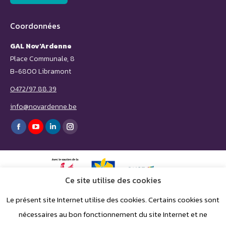
Coordonnées
GAL Nov'Ardenne
Place Communale, 8
B-6800 Libramont
0472/97.88.39
info@novardenne.be
Trouvez nous sur :
Facebook
YouTube
LinkedIn
Instagram
page
page
page
page
opens
opens
opens
opens
in
in
in
in
Ce site utilise des cookies
new
new
new
new
Le présent site Internet utilise des cookies. Certains cookies sont
window
window
window
window
nécessaires au bon fonctionnement du site Internet et ne