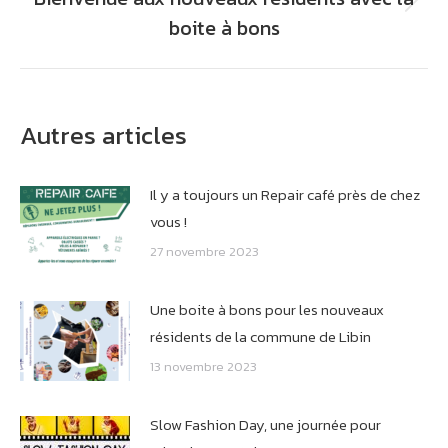
Onglet
boite à bons
suivant
Autres articles
Il y a toujours un Repair café près de chez
vous !
27 novembre 2023
Une boite à bons pour les nouveaux
résidents de la commune de Libin
13 novembre 2023
Slow Fashion Day, une journée pour