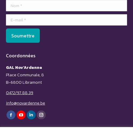
Nom *
E-mail *
Soumettre
Coordonnées
GAL Nov'Ardenne
Place Communale, 8
B-6800 Libramont
0472/97.88.39
info@novardenne.be
Trouvez nous sur :
Facebook
YouTube
LinkedIn
Instagram
page
page
page
page