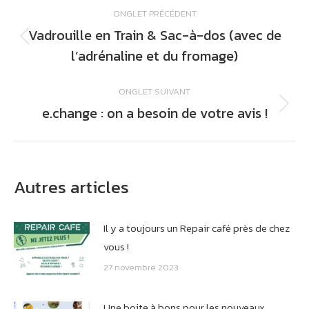
ONGLET PRÉCÉDENT
de
Vadrouille en Train & Sac-à-dos (avec de
commentaire
Onglet
l’adrénaline et du fromage)
précédent
ONGLET SUIVANT
e.change : on a besoin de votre avis !
Onglet
suivant
Autres articles
Il y a toujours un Repair café près de chez
vous !
27 novembre 2023
Une boite à bons pour les nouveaux