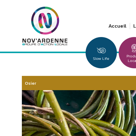
Accueil
Prod
Slow Life
Loc
Osier