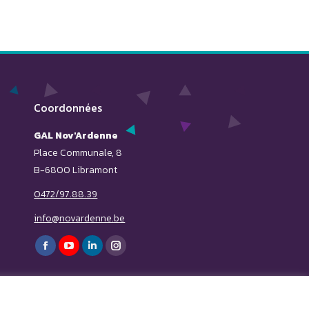
Coordonnées
GAL Nov'Ardenne
Place Communale, 8
B-6800 Libramont
0472/97.88.39
info@novardenne.be
Trouvez nous sur :
Facebook
YouTube
LinkedIn
Instagram
page
page
page
page
opens
opens
opens
opens