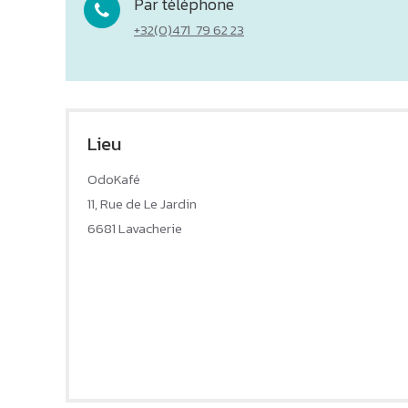
Par téléphone
+32(0)471 79 62 23
Lieu
OdoKafé
11, Rue de Le Jardin
6681 Lavacherie