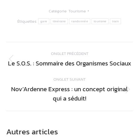
Catégorie
Tourisme
Étiquettes
gare
itinéraire
randonnée
tourisme
train
Navigation
ONGLET PRÉCÉDENT
de
Le S.O.S. : Sommaire des Organismes Sociaux
Onglet
commentaire
précédent
ONGLET SUIVANT
Nov’Ardenne Express : un concept original
Onglet
qui a séduit!
suivant
Autres articles