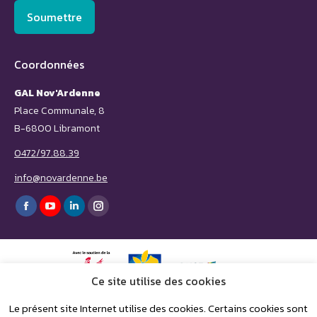
Soumettre
Coordonnées
GAL Nov'Ardenne
Place Communale, 8
B-6800 Libramont
0472/97.88.39
info@novardenne.be
Trouvez nous sur :
Facebook
YouTube
LinkedIn
Instagram
page
page
page
page
opens
opens
opens
opens
in
in
in
in
Ce site utilise des cookies
new
new
new
new
Le présent site Internet utilise des cookies. Certains cookies sont