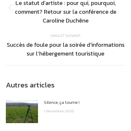
Le statut d’artiste : pour qui, pourquoi,
commentaire
comment? Retour sur la conférence de
Onglet
précédent
Caroline Duchêne
ONGLET SUIVANT
Succès de foule pour la soirée d’informations
Onglet
sur l’hébergement touristique
suivant
Autres articles
Silence, ça tourne !
1 décembre 2020