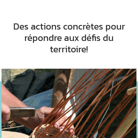
Des actions concrètes pour
répondre aux défis du
territoire!
Formation aux techniques de vannerie fine ou d’extérieur
et à l’osiériculture : production d’osier, récolte et tri des
matières premières
Animations en vannerie lors d’évènements et organisation
d'ateliers tout-public
Création d’une plateforme de localisation des vanniers,
des ateliers et formations, des points de vente etc.
Création de nouvelles oseraies et valorisation des essais