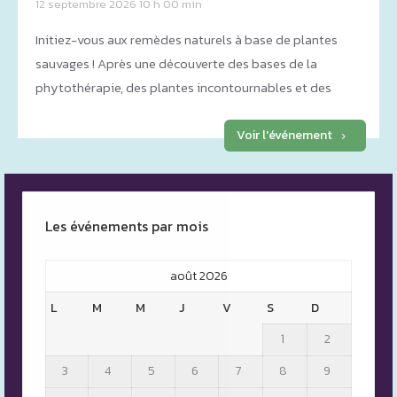
12 septembre 2026 10 h 00 min
Initiez-vous aux remèdes naturels à base de plantes
sauvages ! Après une découverte des bases de la
phytothérapie, des plantes incontournables et des
bonnes pratiques de récolte, réalisez vous-même
quatre préparations à emporter chez vous.
Voir l'événement
Les événements par mois
août 2026
L
M
M
J
V
S
D
1
2
3
4
5
6
7
8
9