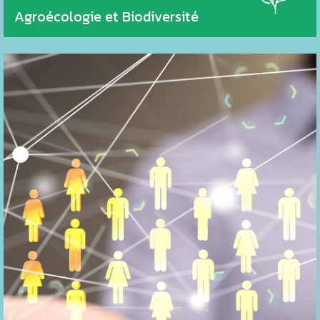
Agroécologie et Biodiversité
Actions de réseautage des entreprises locales
Augmentation de la visibilité et des ventes des acteurs
économiques avec des actions concrètes (créations
d’offres conjointes, organisation d’une braderie physique
centralisée) et virtuelles (création d’une plate-forme
numérique des commerçants, aide à l’utilisation des outils
numérique pour promouvoir ses produits)
Valorisation du savoir-faire des acteurs économiques du
territoire
Organisation et promotion du Slow Life Festival