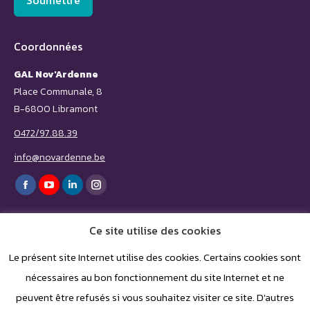
Soumettre
Coordonnées
GAL Nov'Ardenne
Place Communale, 8
B-6800 Libramont
0472/97.88.39
info@novardenne.be
Trouvez nous sur :
Facebook
YouTube
LinkedIn
Instagram
page
page
page
page
Ce site utilise des cookies
opens
opens
opens
opens
in
in
in
in
Le présent site Internet utilise des cookies. Certains cookies sont
nécessaires au bon fonctionnement du site Internet et ne
new
new
new
new
peuvent être refusés si vous souhaitez visiter ce site. D'autres
window
window
window
window