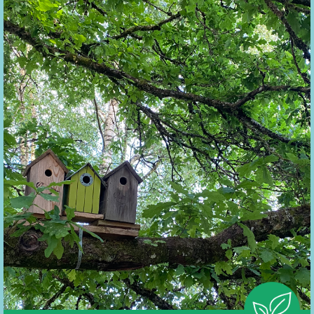
Campagne d’information et de sensibilisation à la flore
messicole
Développement d’un réseau de jardins (privés) au naturel
Identification des méthodes de conservation hivernales
non énergivores de ses fruits et légumes
Accompagnement et valorisation de l’espace-test
maraicher
Les Cortils de Vesqueville