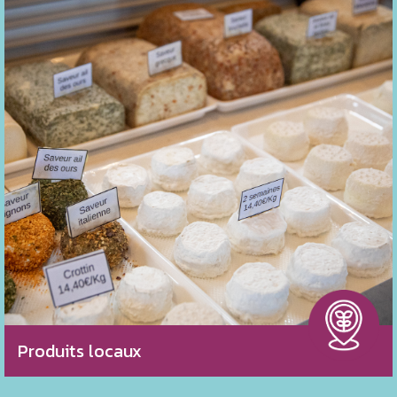
aux besoins locaux, favorisant l’agroécologie, et
augmentant les revenus des producteurs
Création d'un nouveau groupement d’employeurs
soutenant les producteurs locaux
Renforcer l’utilisation des produits locaux dans les
cantines et cuisines de collectivité
Développement de solution de distribution des produits
locaux
Produits locaux